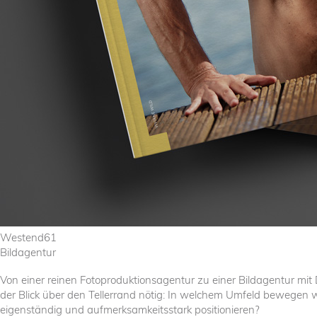
Westend61
Bildagentur
Von einer reinen Fotoproduktionsagentur zu einer Bildagentur mit
der Blick über den Tellerrand nötig: In welchem Umfeld bewegen
eigenständig und aufmerksamkeitsstark positionieren?