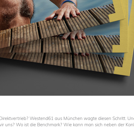
 Direktvertrieb? Westend61 aus München wagte diesen Schritt. Und
 wir uns? Wo ist die Benchmark? Wie kann man sich neben der Ko