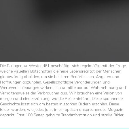
Die Bildagentur Westend61 beschäftigt sich regelmäßig mit der Frage,
welche visuellen Botschaften die neue Lebensrealität der Menschen
glaubwürdig abbilden, um sie bei ihren Bedürfnissen, Ängsten und
Hoffnungen abzuholen. Gesellschaftliche Veränderungen und
Werteverschiebungen wirken sich unmittelbar auf Wahrnehmung und
Verhaltensweise der Verbraucher aus. Wir brauchen eine Vision von
morgen und eine Erzählung, wo die Reise hinführt. Diese spannende
Geschichte lässt sich am besten in starken Bildern erzählen. Diese
Bilder wurden, wie jedes Jahr, in ein optisch ansprechendes Magazin
gepackt. Fast 100 Seiten geballte Trendinformation und starke Bilder.