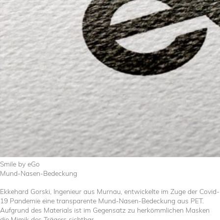
Smile by eGo
Mund-Nasen-Bedeckung
Ekkehard Gorski, Ingenieur aus Murnau, entwickelte im Zuge der Covid-
19 Pandemie eine transparente Mund-Nasen-Bedeckung aus PET.
Aufgrund des Materials ist im Gegensatz zu herkömmlichen Masken
die Mimik des Trägers sichtbar.