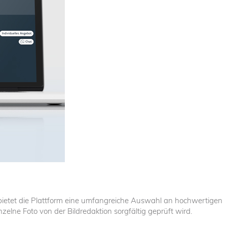
t bietet die Plattform eine umfangreiche Auswahl an hochwertigen
lne Foto von der Bildredaktion sorgfältig geprüft wird.