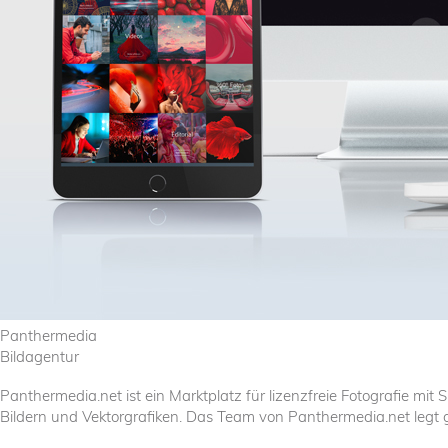
Panthermedia
Bildagentur
Panthermedia.net ist ein Marktplatz für lizenzfreie Fotografie m
Bildern und Vektorgrafiken. Das Team von Panthermedia.net legt gr