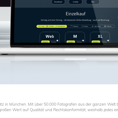
it Sitz in München. Mit über 50.000 Fotografen aus der ganzen Wel
oßen Wert auf Qualität und Rechtskonformität, weshalb jedes einze