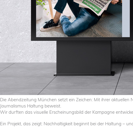
Die Abendzeitung München setzt ein Zeichen: Mit ihrer aktuellen N
Journalismus Haltung beweist.
Wir durften das visuelle Erscheinungsbild der Kampagne entwicke
Ein Projekt, das zeigt: Nachhaltigkeit beginnt bei der Haltung – u