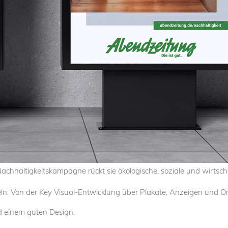
achhaltigkeitskampagne rückt sie ökologische, soziale und wirtsch
ln: Von der Key Visual-Entwicklung über Plakate, Anzeigen und On
nd einem guten Design.